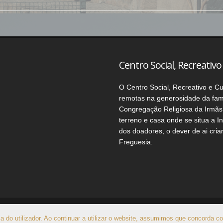
Centro Social, Recreativo
O Centro Social, Recreativo e Cu
remotas na generosidade da fam
Congregação Religiosa da Irmãs 
terreno e casa onde se situa a I
dos doadores, o dever de ai cria
Freguesia.
 Maçada
Liga-te.org - Gestão de 
a do utilizador. Ao continuar a utilizar o website, assumimos que concorda 
ivacidade