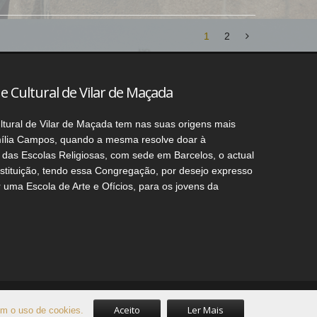
1
2
 e Cultural de Vilar de Maçada
ltural de Vilar de Maçada tem nas suas origens mais
ília Campos, quando a mesma resolve doar à
das Escolas Religiosas, com sede em Barcelos, o actual
nstituição, tendo essa Congregação, por desejo expresso
r uma Escola de Arte e Ofícios, para os jovens da
Sócios
Desenvolvido por
Agência Marketing Digital - GUB
Aceito
Ler Mais
com o uso de cookies.