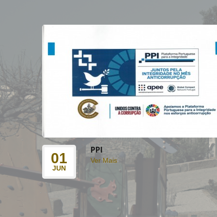
PPI
01
Ver Mais
JUN