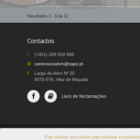
Resultados 1 - 9 de 12
Contactos
(+351) 259 918 068
centrosocialvm@sapo.pt
Largo do Adro Nº 20
5070-576, Vilar de Maçada
Livro de Reclamações
© 2026
Centro Social, Recreativo e Cultural de Vilar de
Este website usa cookies para melhorar a experiênci
Todos os direitos reservados | Consultar a
Política de Pr